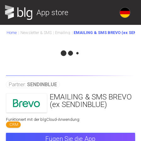
App store
Home
Newsletter & SMS
Emailing
EMAILING & SMS BREVO (ex SEND
Partner:
SENDINBLUE
EMAILING & SMS BREVO
(ex SENDINBLUE)
Funktioniert mit der blgCloud-Anwendung:
CRM
Fügen Sie die App