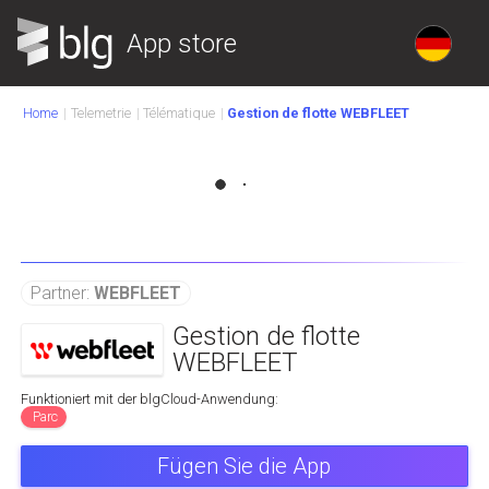
App store
Home
Telemetrie
Télématique
Gestion de flotte WEBFLEET
Partner:
WEBFLEET
Gestion de flotte
WEBFLEET
Funktioniert mit der blgCloud-Anwendung:
Parc
Fügen Sie die App