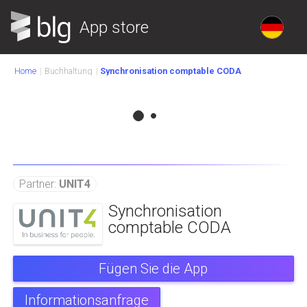
App store
Home
Buchhaltung
Synchronisation comptable CODA
Partner:
UNIT4
Synchronisation
comptable CODA
Fügen Sie die App
Informationsanfrage