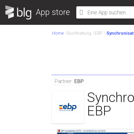
App store
Home
Buchhaltung
EBP
Synchronisat
Partner:
EBP
Synchro
EBP