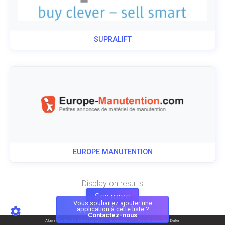
SUPRALIFT
EUROPE MANUTENTION
Display
on
results
See more
Vous souhaitez ajouter une
application à cette liste ?
Contactez-nous
Allgemeine Geschäftsbedingungen
Impressum
Personenbezogene Daten