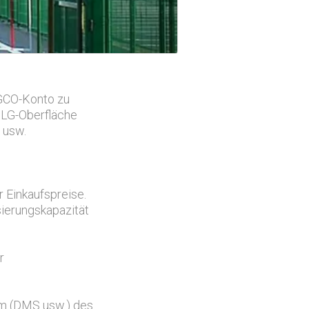
AGCO-Konto zu
 BLG-Oberfläche
n usw.
 Einkaufspreise.
isierungskapazität
r
tem (DMS usw.) des