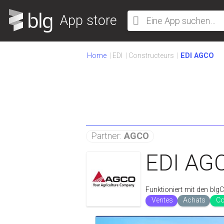
App store
Home
EDI
Constructeurs
EDI AGCO
Partner:
AGCO
EDI AG
Funktioniert mit den bl
Ventes
Achats
Co