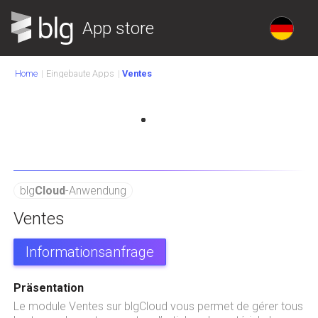
App store
Home
Eingebaute Apps
Ventes
blg
Cloud
-Anwendung
Ventes
Informationsanfrage
Präsentation
Le module Ventes sur blgCloud vous permet de gérer tous