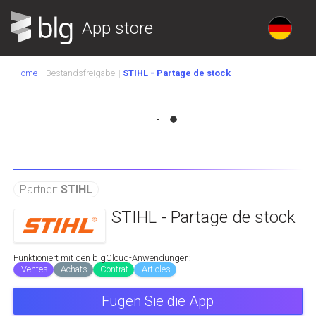
App store
Home
Bestandsfreigabe
STIHL - Partage de stock
Partner:
STIHL
STIHL - Partage de stock
Funktioniert mit den blgCloud-Anwendungen:
Ventes
Achats
Contrat
Articles
Fügen Sie die App