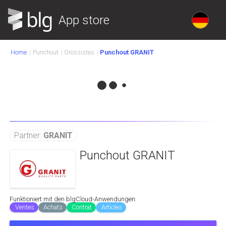
App store
Home
Punchout
Grossistes
Punchout GRANIT
Partner:
GRANIT
Punchout GRANIT
Funktioniert mit den blgCloud-Anwendungen:
Ventes
Achats
Contrat
Articles