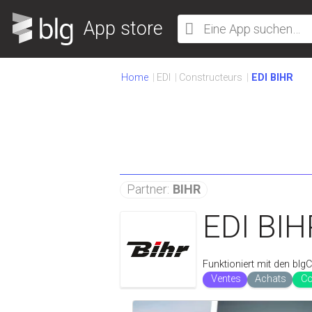
App store
Home
EDI
Constructeurs
EDI BIHR
Partner:
BIHR
EDI BIH
Funktioniert mit den bl
Ventes
Achats
Co