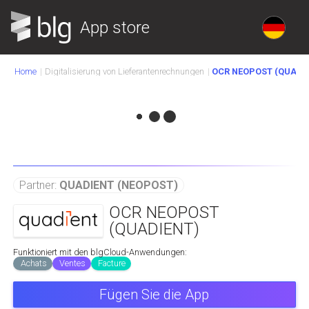
App store
Home
Digitalisierung von Lieferantenrechnungen
OCR NEOPOST (QUADI
Partner:
QUADIENT (NEOPOST)
OCR NEOPOST
(QUADIENT)
Funktioniert mit den blgCloud-Anwendungen:
Achats
Ventes
Facture
Fügen Sie die App